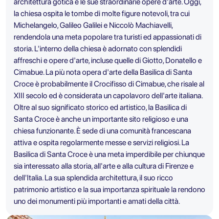
architettura gotica e le sue straordinarie opere d'arte. Oggi,
la chiesa ospita le tombe di molte figure notevoli, tra cui
Michelangelo, Galileo Galilei e Niccolò Machiavelli,
rendendola una meta popolare tra turisti ed appassionati di
storia. L'interno della chiesa è adornato con splendidi
affreschi e opere d'arte, incluse quelle di Giotto, Donatello e
Cimabue. La più nota opera d'arte della Basilica di Santa
Croce è probabilmente il Crocifisso di Cimabue, che risale al
XIII secolo ed è considerata un capolavoro dell'arte italiana.
Oltre al suo significato storico ed artistico, la Basilica di
Santa Croce è anche un importante sito religioso e una
chiesa funzionante. È sede di una comunità francescana
attiva e ospita regolarmente messe e servizi religiosi. La
Basilica di Santa Croce è una meta imperdibile per chiunque
sia interessato alla storia, all'arte e alla cultura di Firenze e
dell'Italia. La sua splendida architettura, il suo ricco
patrimonio artistico e la sua importanza spirituale la rendono
uno dei monumenti più importanti e amati della città.