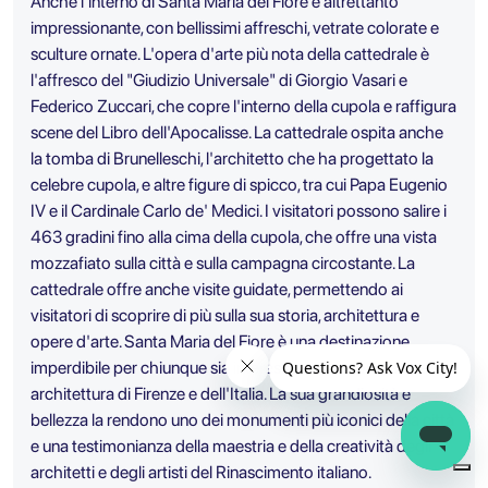
Anche l'interno di Santa Maria del Fiore è altrettanto
impressionante, con bellissimi affreschi, vetrate colorate e
sculture ornate. L'opera d'arte più nota della cattedrale è
l'affresco del "Giudizio Universale" di Giorgio Vasari e
Federico Zuccari, che copre l'interno della cupola e raffigura
scene del Libro dell'Apocalisse. La cattedrale ospita anche
la tomba di Brunelleschi, l'architetto che ha progettato la
celebre cupola, e altre figure di spicco, tra cui Papa Eugenio
IV e il Cardinale Carlo de' Medici. I visitatori possono salire i
463 gradini fino alla cima della cupola, che offre una vista
mozzafiato sulla città e sulla campagna circostante. La
cattedrale offre anche visite guidate, permettendo ai
visitatori di scoprire di più sulla sua storia, architettura e
opere d'arte. Santa Maria del Fiore è una destinazione
imperdibile per chiunque sia interessato alla storia, arte e
architettura di Firenze e dell'Italia. La sua grandiosità e
bellezza la rendono uno dei monumenti più iconici della città
e una testimonianza della maestria e della creatività degli
architetti e degli artisti del Rinascimento italiano.