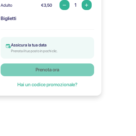
Adulto
€3,50
Biglietti
Assicura la tua data
Prenota il tuo posto in pochi clic.
Prenota ora
Hai un codice promozionale?