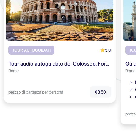
5.0
TOUR AUTOGUIDATI
TO
Tour audio autoguidato del Colosseo, Foro Romano & Colle Palatino
Rome
Rome
prezzo di partenza per persona
€3,50
prezz