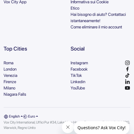
Vox City App
Informativa sui Cookie
Etico
Hai bisogno di aiuto? Contattaci
istantaneamente!
Come eliminare il mio account
Top Cities
Social
Roma
Instagram
London
Facebook
Venezia
TikTok
Firenze
Linkedin
Milano
YouTube
Niagara Falls
English
Euro
Vox City International, Uffici Pur #34, Lake View House, Tournament Fields | CV34 6RG,
Warwick, Regno Unito