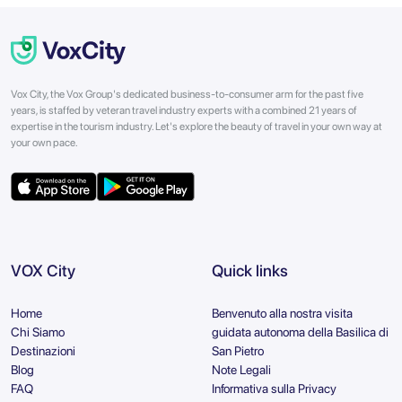
Vox City, the Vox Group's dedicated business-to-consumer arm for the past five
years, is staffed by veteran travel industry experts with a combined 21 years of
expertise in the tourism industry. Let's explore the beauty of travel in your own way at
your own pace.
VOX City
Quick links
Home
Benvenuto alla nostra visita
Chi Siamo
guidata autonoma della Basilica di
Destinazioni
San Pietro
Blog
Note Legali
FAQ
Informativa sulla Privacy