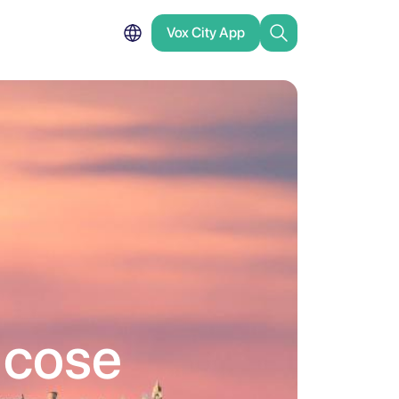
Vox City App
7 cose