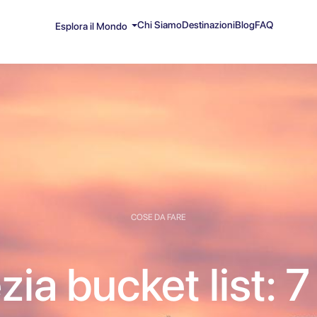
Chi Siamo
Destinazioni
Blog
FAQ
Esplora il Mondo
COSE DA FARE
ia bucket list: 