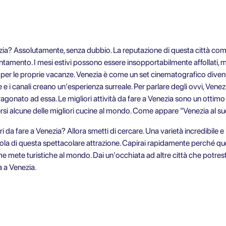
ia? Assolutamente, senza dubbio. La reputazione di questa città come
lentamento. I mesi estivi possono essere insopportabilmente affollati, 
ne per le proprie vacanze. Venezia è come un set cinematografico divenut
perte e i canali creano un'esperienza surreale. Per parlare degli ovvi, V
ragonato ad essa. Le migliori attività da fare a Venezia sono un otti
ersi alcune delle migliori cucine al mondo. Come appare "Venezia al su
i da fare a Venezia? Allora smetti di cercare. Una varietà incredibile e
ola di questa spettacolare attrazione. Capirai rapidamente perché ques
e mete turistiche al mondo. Dai un'occhiata ad altre città che potresti
tà a Venezia.