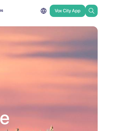
es
Vox City App
de