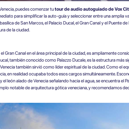
 Venecia, puedes comenzar tu
tour de audio autoguiado de Vox Ci
diato para simplificar la auto-guía y seleccionar entre una amplia va
 basílica de San Marcos, el Palacio Ducal, el Gran Canal y el Puente de 
ura de la ciudad.
n el Gran Canal en el área principal de la ciudad, es ampliamente con
Ducal, también conocido como Palazzo Ducale, es la estructura más sign
Venecia también sirvió como líder espiritual de la ciudad. Como el eq
ecia, en realidad ocupaba todos esos cargos simultáneamente. Escon
 el león alado de Venecia señalando hacia el agua, se encuentra el Pal
emplo notable de arquitectura gótica veneciana, y recomendamos de