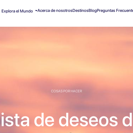
Acerca de nosotros
Destinos
Blog
Preguntas Frecuent
Explora el Mundo
COSAS POR HACER
ista de deseos 