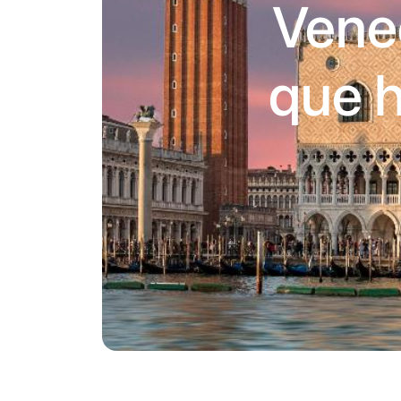
Venec
que h