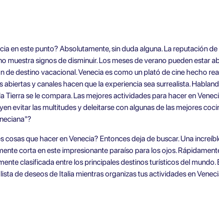
ia en este punto? Absolutamente, sin duda alguna. La reputación de
 no muestra signos de disminuir. Los meses de verano pueden estar a
ón de destino vacacional. Venecia es como un plató de cine hecho reali
 abiertas y canales hacen que la experiencia sea surrealista. Hablan
la Tierra se le compara. Las mejores actividades para hacer en Vene
yen evitar las multitudes y deleitarse con algunas de las mejores co
eneciana"?
es cosas que hacer en Venecia? Entonces deja de buscar. Una increíbl
amente corta en este impresionante paraíso para los ojos. Rápidamen
emente clasificada entre los principales destinos turísticos del mundo.
lista de deseos de Italia mientras organizas tus actividades en Veneci