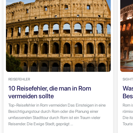
REISEFEHLER
SIGHT
10 Reisefehler, die man in Rom
Was
vermeiden sollte
Bes
Top-Reisefehler in Rom vermeiden Das Einsteigen in eine
Rom i
Besichtigungstour durch Rom oder die Planung einer
römis
umfassenden Stadttour durch Rom ist ein Traum vieler
Die it
Reisender. Die Ewige Stadt, geprägt ...
Touris