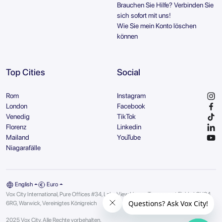
Brauchen Sie Hilfe? Verbinden Sie
sich sofort mit uns!
Wie Sie mein Konto löschen
können
Top Cities
Social
Rom
Instagram
London
Facebook
Venedig
TikTok
Florenz
Linkedin
Mailand
YouTube
Niagarafälle
English
Euro
Vox City International, Pure Offices #34, Lake View House, Tournament Fields | CV34
6RG, Warwick, Vereinigtes Königreich
2025 Vox City, Alle Rechte vorbehalten.