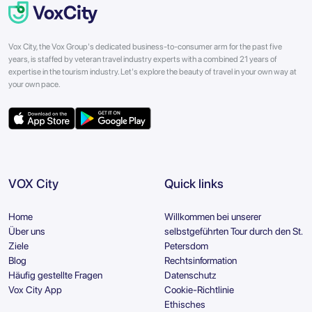
Vox City, the Vox Group's dedicated business-to-consumer arm for the past five
years, is staffed by veteran travel industry experts with a combined 21 years of
expertise in the tourism industry. Let's explore the beauty of travel in your own way at
your own pace.
VOX City
Quick links
Home
Willkommen bei unserer
Über uns
selbstgeführten Tour durch den St.
Ziele
Petersdom
Blog
Rechtsinformation
Häufig gestellte Fragen
Datenschutz
Vox City App
Cookie-Richtlinie
Ethisches