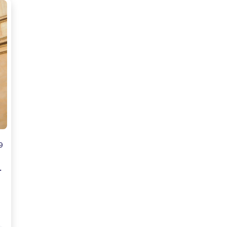
9
ing Mobile-App