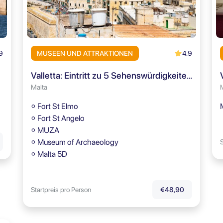
9
4.9
MUSEEN UND ATTRAKTIONEN
Valletta: Eintritt zu 5 Sehenswürdigkeiten + Sightseeing-App
Malta
⚬ Fort St Elmo
⚬ Fort St Angelo
⚬ MUZA
⚬ Museum of Archaeology
S
⚬ Malta 5D
Startpreis pro Person
€48,90