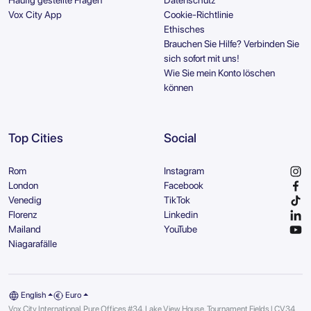
Häufig gestellte Fragen
Datenschutz
Vox City App
Cookie-Richtlinie
Ethisches
Brauchen Sie Hilfe? Verbinden Sie
sich sofort mit uns!
Wie Sie mein Konto löschen
können
Top Cities
Social
Rom
Instagram
London
Facebook
Venedig
TikTok
Florenz
Linkedin
Mailand
YouTube
Niagarafälle
English
Euro
Vox City International, Pure Offices #34, Lake View House, Tournament Fields | CV34