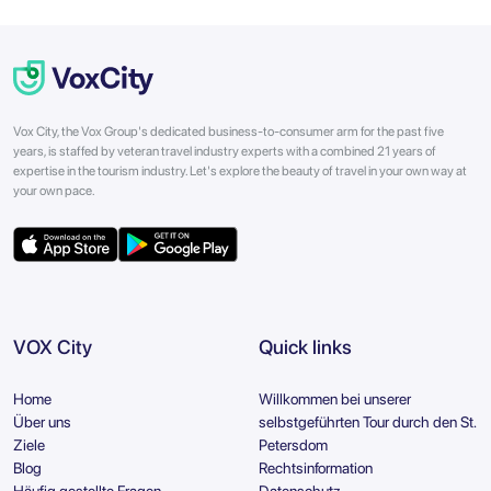
Vox City, the Vox Group's dedicated business-to-consumer arm for the past five
years, is staffed by veteran travel industry experts with a combined 21 years of
expertise in the tourism industry. Let's explore the beauty of travel in your own way at
your own pace.
VOX City
Quick links
Home
Willkommen bei unserer
Über uns
selbstgeführten Tour durch den St.
Ziele
Petersdom
Blog
Rechtsinformation