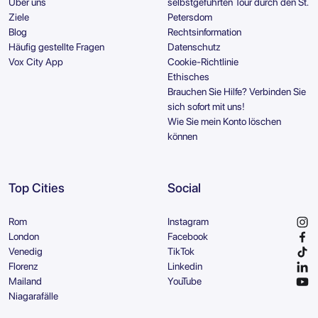
Über uns
selbstgeführten Tour durch den St.
Ziele
Petersdom
Blog
Rechtsinformation
Häufig gestellte Fragen
Datenschutz
Vox City App
Cookie-Richtlinie
Ethisches
Brauchen Sie Hilfe? Verbinden Sie
sich sofort mit uns!
Wie Sie mein Konto löschen
können
Top Cities
Social
Rom
Instagram
London
Facebook
Venedig
TikTok
Florenz
Linkedin
Mailand
YouTube
Niagarafälle