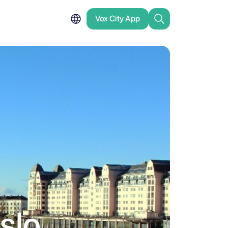
Vox City App
slo,