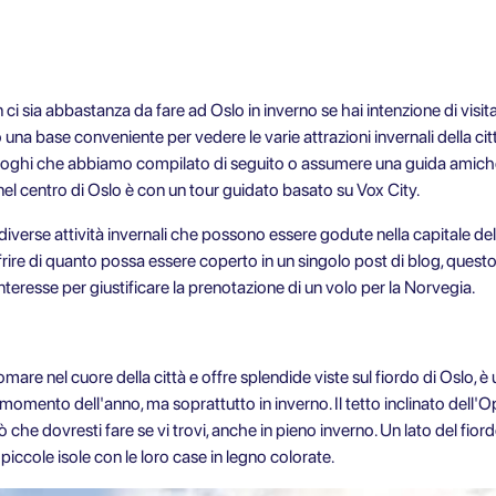
 sia abbastanza da fare ad Oslo in inverno se hai intenzione di visitar
una base conveniente per vedere le varie attrazioni invernali della citt
i luoghi che abbiamo compilato di seguito o assumere una guida amic
 nel centro di Oslo è con un tour guidato basato su Vox City.
diverse attività invernali che possono essere godute nella capitale d
frire di quanto possa essere coperto in un singolo post di blog, quest
nteresse per giustificare la prenotazione di un volo per la Norvegia.
mare nel cuore della città e offre splendide viste sul fiordo di Oslo, è u
 momento dell'anno, ma soprattutto in inverno. Il tetto inclinato dell
che dovresti fare se vi trovi, anche in pieno inverno. Un lato del fiordo
e piccole isole con le loro case in legno colorate.