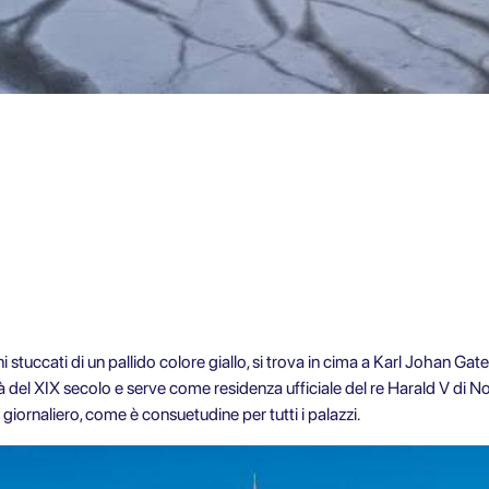
i stuccati di un pallido colore giallo, si trova in cima a Karl Johan Gat
tà del XIX secolo e serve come residenza ufficiale del re Harald V di No
giornaliero, come è consuetudine per tutti i palazzi.