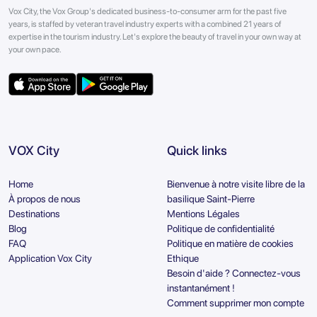
Vox City, the Vox Group's dedicated business-to-consumer arm for the past five
years, is staffed by veteran travel industry experts with a combined 21 years of
expertise in the tourism industry. Let's explore the beauty of travel in your own way at
your own pace.
VOX City
Quick links
Home
Bienvenue à notre visite libre de la
À propos de nous
basilique Saint-Pierre
Destinations
Mentions Légales
Blog
Politique de confidentialité
FAQ
Politique en matière de cookies
Application Vox City
Ethique
Besoin d'aide ? Connectez-vous
instantanément !
Comment supprimer mon compte