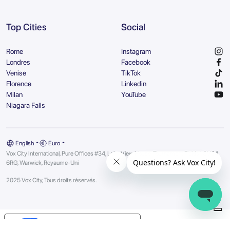
Top Cities
Social
Rome
Instagram
Londres
Facebook
Venise
TikTok
Florence
Linkedin
Milan
YouTube
Niagara Falls
English
Euro
Vox City International, Pure Offices #34, Lake View House, Tournament Fields | CV34
6RG, Warwick, Royaume-Uni
2025 Vox City, Tous droits réservés.
Your Privacy Choices