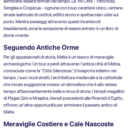
sembrano essersi fermati nel tempo. Le Tre Città - Vittoriosa,
Senglea e Cospicua - ognuna con il suo carattere unico, vantano
strade lastricate di ciottoli, edifici storici e spettacolari viste sul
porto. Mentre passeggi attraverso questi incantevoli
insediamenti, avrai la sensazione di essere entrato in un libro di
storia vivente.
Seguendo Antiche Orme
Per gli appassionati di storia, Malta è un tesoro di meraviglie
archeologiche. Un tour a piedi attraverso l'antica città di Mdina,
conosciuta come la "Città Silenziosa", ti trasporta indietro nel
tempo. I suoi vicoli stretti, l'architettura medievale e la cattedrale
che incute soggezione creano un'atmosfera che è allo stesso
tempo affascinantemente bella e ricca di storia. I templi megalitici
di Ħaġar Qim e Mnajdra, ritenuti precedenti alle Piramidi d'Egitto,
offrono un'altra opportunità per ammirare il passato antico di
Malta.
Meraviglie Costiere e Cale Nascoste