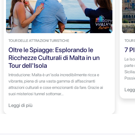
TOUR DELLE ATTRAZIONI TURISTICHE
TOUR 
Oltre le Spiagge: Esplorando le
7 Pl
Ricchezze Culturali di Malta in un
Le Iso
Tour dell'Isola
parte 
Sicili
Introduzione: Malta è un'isola incredibilmente ricca e
Possie
vibrante, piena di una vasta gamma di affascinanti
attrazioni culturali e cose emozionanti da fare. Grazie ai
Leggi
suoi misteriosi tunnel sottomar...
Leggi di più