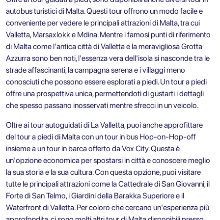
autobus turistici di Malta. Questi tour offrono un modo facile e
conveniente per vedere le principali attrazioni di Malta, tra cui
Valletta, Marsaxlokk e Mdina. Mentre i famosi punti di riferimento
di Malta come l'antica città di Valletta e la meravigliosa Grotta
Azzurra sono ben noti, l'essenza vera dell'isola si nasconde tra le
strade affascinanti, la campagna serena e i villaggi meno
conosciuti che possono essere esplorati a piedi. Un tour a piedi
offre una prospettiva unica, permettendoti di gustarti i dettagli
che spesso passano inosservati mentre sfrecci in un veicolo.
Oltre ai
tour autoguidati di La Valletta
, puoi anche approfittare
del
tour a piedi di Malta con un tour in bus Hop-on-Hop-off
insieme a un tour in barca offerto da Vox City
. Questa è
un'opzione economica per spostarsi in città e conoscere meglio
la sua storia e la sua cultura. Con questa opzione, puoi visitare
tutte le principali attrazioni come la Cattedrale di San Giovanni, il
Forte di San Telmo, i Giardini della Barakka Superiore e il
Waterfront di Valletta. Per coloro che cercano un'esperienza più
approfondita, ci sono molti altri tour di Malta disponibili presso