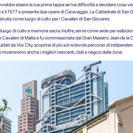
vrebbe essere la tua prima tappa se hai difficoltà a decidere cosa ved
3 e il 1577 e presenta due opere di Caravaggio. La Cattedrale di San 
truita come luogo di culto per i Cavalieri di San Giovanni.
ogo di culto e memoria sacra. Inoltre, serve come sede per esibizioni
 Cavalieri di Malta e fu commissionata dal Gran Maestro Jean de la Ca
uidati da
Vox City
, scoprirai di più sul notevole percorso di indipenden
ti mostreremo anche i migliori ristoranti, club e negozi della zona.