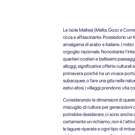
Le Isole Maltesi (Malta, Gozo e Comin
ricca e affascinante. Possiedono un fo
amalgama di arabo e italiano. I mitici
orgoglio nazionale. Nonostante l'intenso
quartieri costieri e bellissimi paesagg
alloggi, significative offerte cultura
primavera poiché ha un vivace porto e
subacquee, o fare una gita nella nat
estivi afosi, i villaggi prendono vita c
Considerando le dimensioni di questo 
miscuglio di culture per generazioni
potrebbe desiderare, ci sono anche an
certamente un richiamo, non è l'attiv
le lagune riparate e ogni tipo di imb