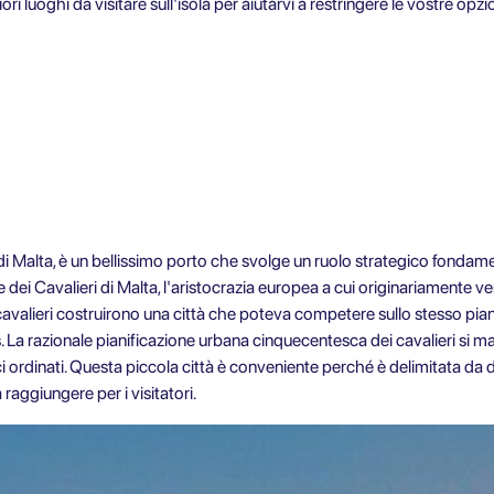
i luoghi da visitare sull'isola per aiutarvi a restringere le vostre opzion
 di Malta, è un bellissimo porto che svolge un ruolo strategico fondame
dei Cavalieri di Malta, l'aristocrazia europea a cui originariamente v
cavalieri costruirono una città che poteva competere sullo stesso pia
. La razionale pianificazione urbana cinquecentesca dei cavalieri si ma
ici ordinati. Questa piccola città è conveniente perché è delimitata da d
raggiungere per i visitatori.