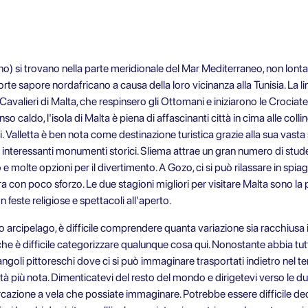
o) si trovano nella parte meridionale del Mar Mediterraneo, non lontano
rte sapore nordafricano a causa della loro vicinanza alla Tunisia. La l
 Cavalieri di Malta, che respinsero gli Ottomani e iniziarono le Crocia
 caldo, l'isola di Malta è piena di affascinanti città in cima alle colline,
i. Valletta è ben nota come destinazione turistica grazie alla sua vasta 
li e interessanti monumenti storici. Sliema attrae un gran numero di stud
 molte opzioni per il divertimento. A Gozo, ci si può rilassare in spia
ura con poco sforzo. Le due stagioni
migliori per visitare Malta
sono la 
on feste religiose e spettacoli all'aperto.
arcipelago, è difficile comprendere quanta variazione sia racchiusa i
 che è difficile categorizzare qualunque cosa qui. Nonostante abbia t
goli pittoreschi dove ci si può immaginare trasportati indietro nel te
ità più nota. Dimenticatevi del resto del mondo e dirigetevi verso le d
arcazione a vela che possiate immaginare. Potrebbe essere difficile d