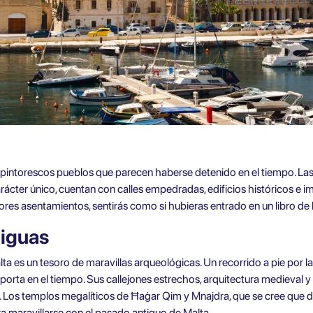
intorescos pueblos que parecen haberse detenido en el tiempo. Las 
ácter único, cuentan con calles empedradas, edificios históricos e im
es asentamientos, sentirás como si hubieras entrado en un libro de h
tiguas
Malta es un tesoro de maravillas arqueológicas. Un recorrido a pie por
sporta en el tiempo. Sus callejones estrechos, arquitectura medieval 
a. Los templos megalíticos de Ħaġar Qim y Mnajdra, que se cree que d
a maravillarse con el pasado antiguo de Malta.