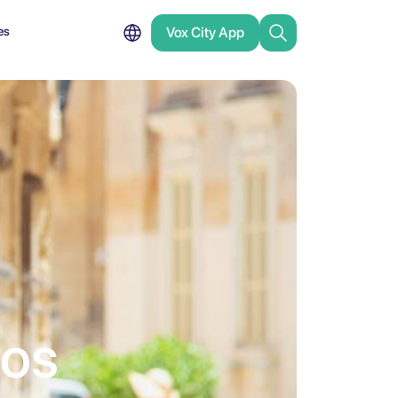
es
Vox City App
ros