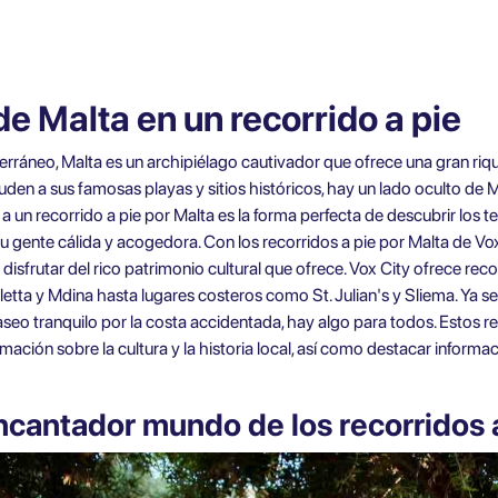
de Malta en un recorrido a pie
rráneo, Malta es un archipiélago cautivador que ofrece una gran riquez
uden a sus famosas playas y sitios históricos, hay un lado oculto de 
a un recorrido a pie por Malta es la forma perfecta de descubrir los te
 su gente cálida y acogedora. Con los recorridos a pie por Malta de Vo
 y disfrutar del rico patrimonio cultural que ofrece. Vox City ofrece
reco
etta y Mdina hasta lugares costeros como St. Julian's y Sliema. Ya se
aseo tranquilo por la costa accidentada, hay algo para todos. Estos re
ación sobre la cultura y la historia local, así como destacar informa
cantador mundo de los recorridos a