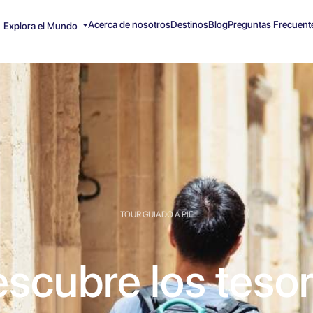
Acerca de nosotros
Destinos
Blog
Preguntas Frecuent
Explora el Mundo
TOUR GUIADO A PIE
scubre los teso