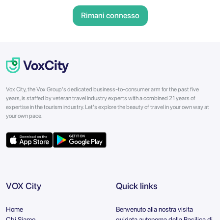
Rimani connesso
Vox City, the Vox Group's dedicated business-to-consumer arm for the past five
years, is staffed by veteran travel industry experts with a combined 21 years of
expertise in the tourism industry. Let's explore the beauty of travel in your own way at
your own pace.
VOX City
Quick links
Home
Benvenuto alla nostra visita
Chi Siamo
guidata autonoma della Basilica di