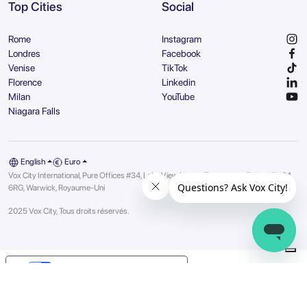
Top Cities
Social
Rome
Instagram
Londres
Facebook
Venise
TikTok
Florence
Linkedin
Milan
YouTube
Niagara Falls
English
Euro
Vox City International, Pure Offices #34, Lake View House, Tournament Fields | CV34
6RG, Warwick, Royaume-Uni
2025 Vox City, Tous droits réservés.
Your Privacy Choices
Notice at collection