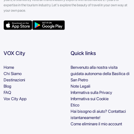
expertise in the tourism industry. Let's explore the beauty of travel in your own way at
your own pace.
VOX City
Quick links
Home
Benvenuto alla nostra visita
Chi Siamo
guidata autonoma della Basilica di
Destinazioni
San Pietro
Blog
Note Legali
FAQ
Informativa sulla Privacy
Vox City App
Informativa sui Cookie
Etico
Hai bisogno di aiuto? Contattaci
istantaneamente!
Come eliminare il mio account