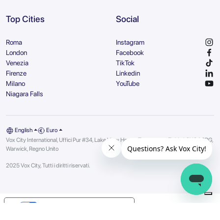
Top Cities
Social
Roma
Instagram
London
Facebook
Venezia
TikTok
Firenze
Linkedin
Milano
YouTube
Niagara Falls
English
Euro
Vox City International, Uffici Pur #34, Lake View House, Tournament Fields | CV34 6RG,
Warwick, Regno Unito
2025 Vox City, Tutti i diritti riservati.
Your Privacy Choices