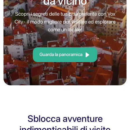
da vicino
Scopri i segreti delle tue città preferite con Vox
City- il modo migliore per visitare ed esplorare
come un locale!
Guarda la panoramica
Sblocca avventure
indimenticabili di visite