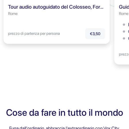
Tour audio autoguidato del Colosseo, Foro Romano & Colle Palatino
Rome
Rome
prezzo di partenza per persona
€3,50
prezz
Cose da fare in tutto il mondo
Fuga dall'ordinario, abbraccia l'extraordinario con Vox City.