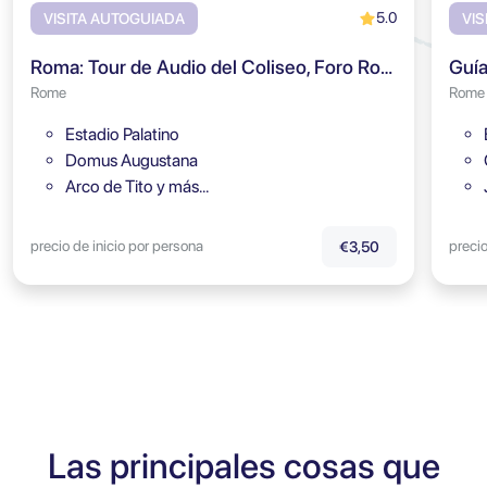
5.0
VISITA AUTOGUIADA
VIS
Roma: Tour de Audio del Coliseo, Foro Romano y Monte Palatino
Rome
Rome
Estadio Palatino
Domus Augustana
Arco de Tito y más…
precio de inicio por persona
precio
€3,50
Las principales cosas que