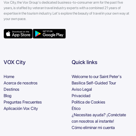
Vox City, the Vox Group's dedicated business-to-consumer arm for the past five
years, is staffed by veteran travel industry experts with a combined 21 years of
expertise in the tourism industry. Let's explore the beauty of travel in your own way at
your own pace.
VOX City
Quick links
Home
Welcome to our Saint Peter's
Acerca de nosotros
Basilica Self-Guided Tour
Destinos
Aviso Legal
Blog
Privacidad
Preguntas Frecuentes
Política de Cookies
Aplicación Vox City
Ético
¿Necesitas ayuda? ¡Conéctate
con nosotros al instante!
Cómo eliminar mi cuenta