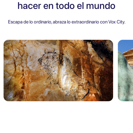
hacer en todo el mundo
Escapa de lo ordinario, abraza lo extraordinario con Vox City.
Marsella
Sicilia
5.0
Marsella: Boleto de Entrada a la
Agr
Cueva Cosquer con Guía de
Aud