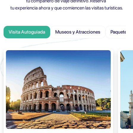
tu compañero de viaje definitivo. Reserva
tu experiencia ahora y que comiencen las visitas turísticas.
Visita Autoguiada
Museos y Atracciones
Paquete Tu