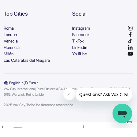
Top Cities
Social
Roma
Instagram
London
Facebook
Venecia
TikTok
Florencia
Linkedin
Milán
YouTube
Las Cataratas del Niágara
English
Euro
Vox City International, Pure Offices #34, Lake View House, Tournament Fields | CV34
6RG, Warwick, Reino Unido
2025 Vox City, Todos los derechos reservados.
Your Privacy Choices