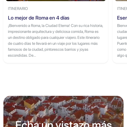
ITINERARIO
ITINE
Lo mejor de Roma en 4 días
Esen
¡Bienvenido a Roma, la Ciudad Eterna! Con su rica historia,
Bienve
impresionante arquitectura y deliciosa comida, Roma es
ciudad
un destino obligado para cualquier viajero. Este itinerario
lugare
de cuatro días te llevará en un viaje por los lugares más
Puent
famosos de la ciudad, pintorescos barrios y joyas
como e
escondidas. De...
algo q
Echa un vistazo más