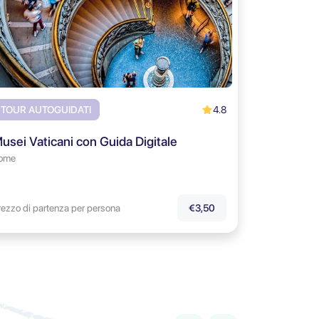
4.8
TOUR AUTOGUIDATI
usei Vaticani con Guida Digitale
ome
rezzo di partenza per persona
€3,50