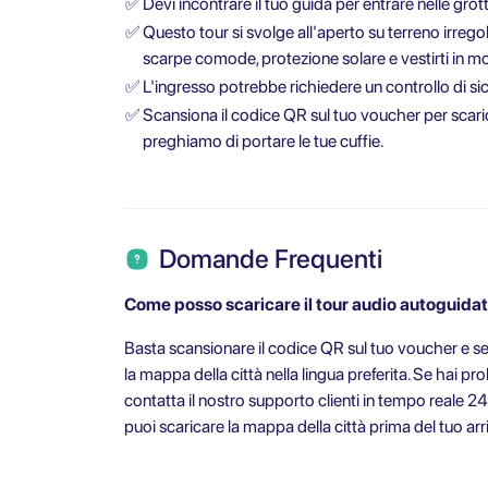
✅
Devi incontrare il tuo guida per entrare nelle grott
✅
Questo tour si svolge all'aperto su terreno irreg
scarpe comode, protezione solare e vestirti in mo
✅
L'ingresso potrebbe richiedere un controllo di sic
✅
Scansiona il codice QR sul tuo voucher per scarica
preghiamo di portare le tue cuffie.
Domande Frequenti
Come posso scaricare il tour audio autoguida
Basta scansionare il codice QR sul tuo voucher e segu
la mappa della città nella lingua preferita. Se hai pr
contatta il nostro supporto clienti in tempo reale 24
puoi scaricare la mappa della città prima del tuo arr