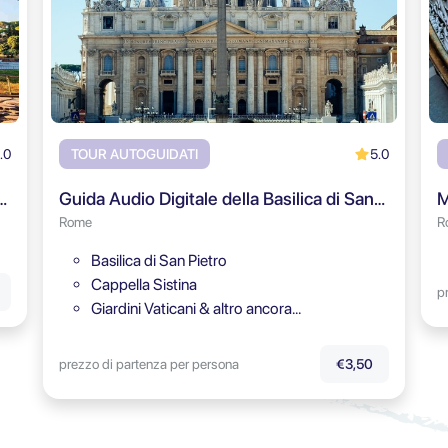
.0
5.0
TOUR AUTOGUIDATI
del Colosseo, Foro Romano & Colle Palatino
Guida Audio Digitale della Basilica di San Pietro
M
Rome
R
Basilica di San Pietro
Cappella Sistina
p
Giardini Vaticani & altro ancora…
prezzo di partenza per persona
€3,50