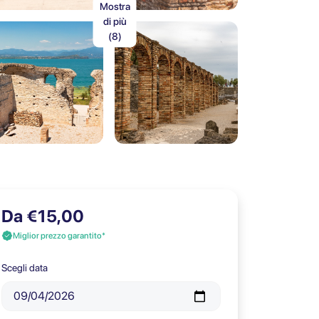
Mostra
di più
(8)
Da €15,00
Miglior prezzo garantito*
Scegli data