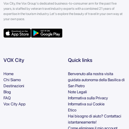
Vox City, the Vox Group's dedicated business-to-consumer arm for the past five
years, is staffed by veteran travel industry experts with a combined 21 years of
expertise in the tourism industry. Let's explore the beauty of travel in your own way at
your own pace.
VOX City
Quick links
Home
Benvenuto alla nostra visita
Chi Siamo
guidata autonoma della Basilica di
Destinazioni
San Pietro
Blog
Note Legali
FAQ
Informativa sulla Privacy
Vox City App
Informativa sui Cookie
Etico
Hai bisogno di aiuto? Contattaci
istantaneamente!
Come eliminare il mio account