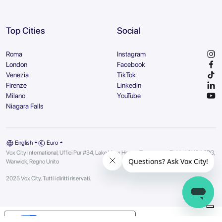
Top Cities
Social
Roma
Instagram
London
Facebook
Venezia
TikTok
Firenze
Linkedin
Milano
YouTube
Niagara Falls
English
Euro
Vox City International, Uffici Pur #34, Lake View House, Tournament Fields | CV34 6RG,
Warwick, Regno Unito
2025 Vox City, Tutti i diritti riservati.
Your Privacy Choices