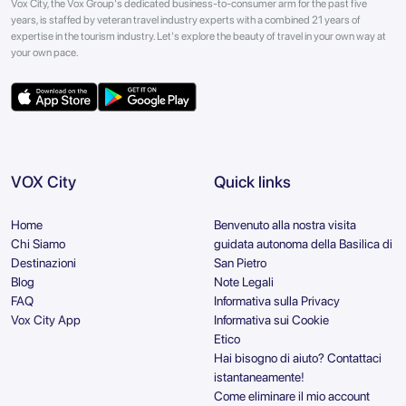
Vox City, the Vox Group's dedicated business-to-consumer arm for the past five
years, is staffed by veteran travel industry experts with a combined 21 years of
expertise in the tourism industry. Let's explore the beauty of travel in your own way at
your own pace.
VOX City
Quick links
Home
Benvenuto alla nostra visita
Chi Siamo
guidata autonoma della Basilica di
Destinazioni
San Pietro
Blog
Note Legali
FAQ
Informativa sulla Privacy
Vox City App
Informativa sui Cookie
Etico
Hai bisogno di aiuto? Contattaci
istantaneamente!
Come eliminare il mio account