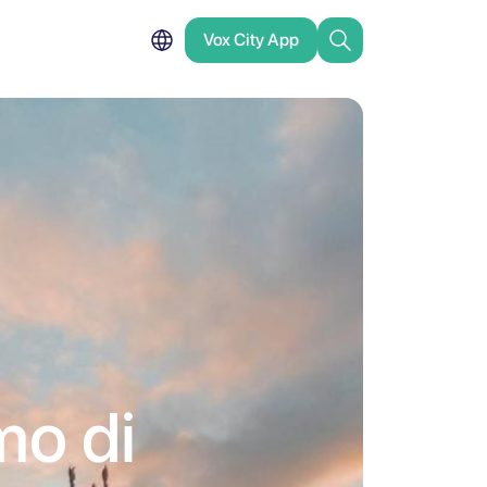
Vox City App
mo di