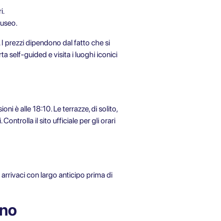
i.
museo.
t. I prezzi dipendono dal fatto che si
rta self-guided
e visita i luoghi iconici
i è alle 18:10. Le terrazze, di solito,
rolla il sito ufficiale per gli orari
 arrivaci con largo anticipo prima di
ano