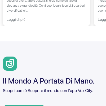
secoli di storia, arte e cultura, si erge come un faro di
meravi
eleganza e grandiosità. Con i suoi luoghi iconici, i quartieri
suo p
diversificati e l...
cuori e
Leggi di più
Leggi
Il Mondo A Portata Di Mano.
Scopri com'è Scoprire il mondo con l'app Vox City.