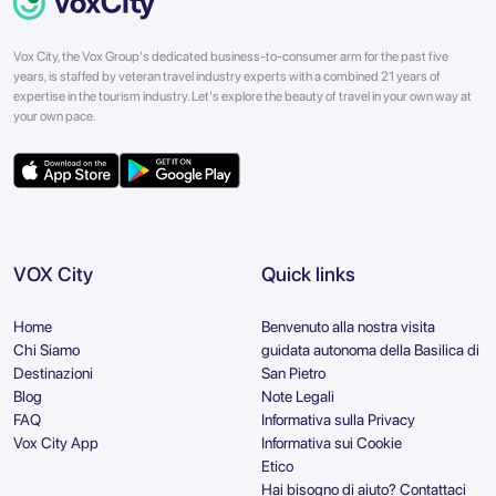
Vox City, the Vox Group's dedicated business-to-consumer arm for the past five
years, is staffed by veteran travel industry experts with a combined 21 years of
expertise in the tourism industry. Let's explore the beauty of travel in your own way at
your own pace.
VOX City
Quick links
Home
Benvenuto alla nostra visita
Chi Siamo
guidata autonoma della Basilica di
Destinazioni
San Pietro
Blog
Note Legali
FAQ
Informativa sulla Privacy
Vox City App
Informativa sui Cookie
Etico
Hai bisogno di aiuto? Contattaci