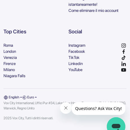
istantaneamente!
Come eliminare il mio account
Top Cities
Social
Roma
Instagram
London
Facebook
Venezia
TikTok
Firenze
Linkedin
Milano
YouTube
Niagara Falls
English
Euro
Vox City International, Uffici Pur #34, Lake View House, Tournament Fields | CV34 6RG,
Warwick, Regno Unito
2025 Vox City, Tutti i diritti riservati.