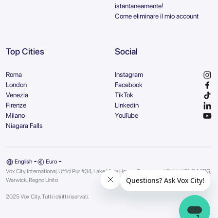
istantaneamente!
Come eliminare il mio account
Top Cities
Social
Roma
Instagram
London
Facebook
Venezia
TikTok
Firenze
Linkedin
Milano
YouTube
Niagara Falls
English
Euro
Vox City International, Uffici Pur #34, Lake View House, Tournament Fields | CV34 6RG,
Warwick, Regno Unito
2025 Vox City, Tutti i diritti riservati.