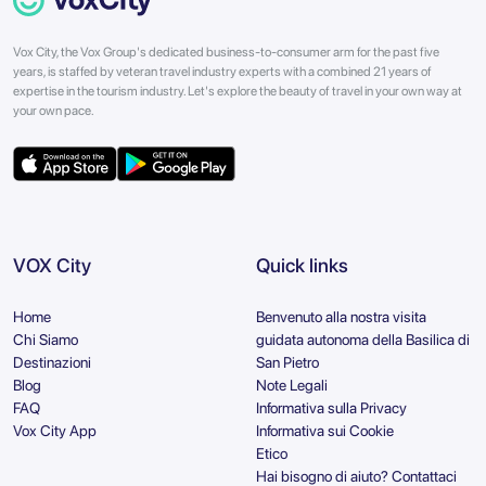
Vox City, the Vox Group's dedicated business-to-consumer arm for the past five
years, is staffed by veteran travel industry experts with a combined 21 years of
expertise in the tourism industry. Let's explore the beauty of travel in your own way at
your own pace.
VOX City
Quick links
Home
Benvenuto alla nostra visita
Chi Siamo
guidata autonoma della Basilica di
Destinazioni
San Pietro
Blog
Note Legali
FAQ
Informativa sulla Privacy
Vox City App
Informativa sui Cookie
Etico
Hai bisogno di aiuto? Contattaci