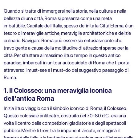
Quando si tratta di immergersi nella storia, nella cultura e nella
bellezza di una città, Roma si presenta come una meta
imbattibile. Capitale dell'Italia, spesso definita la Città Eterna, è un
tesoro di meraviglie antiche, meraviglie architettoniche e delizie
culinarie. Navigare Roma può essere sia entusiasmante che
travolgente a causa della moltitudine di attrazioni sparse per la
città. Per sfruttare al massimo il tuo tempo in questo antico
paradiso, imbarcati in un
tour autoguidato di Roma
che ti porta
attraverso i must-see e i must-do del suggestivo paesaggio di
Roma.
1
. Il Colosseo: una meraviglia iconica
dell'antica Roma
Inizia il tuo viaggio con il simbolo iconico di Roma, il Colosseo.
Questo colossale anfiteatro, costruito nel 70-80 d.C., era una
volta il centro delle competizioni gladiatorie e degli spettacoli
pubblici. Mentre ti trovi tra le imponenti arcate, immagina il
fragore della folla e le battaglie che si svolgevano all'interno delle