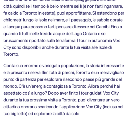
città, quindi se il tempo è bello mentre sei lì (e non farti ingannare,
fa caldo a Toronto in estate), puoi approfittarne. Si estendono per
chilometri lungo le isole nel mare, e il paesaggio, le sabbie dorate
e l'acqua pura possono farti pensare di essere nei Caraibi. Fino a
quando ti tuffi nelle fredde acque del Lago Ontario e sei
bruscamente riportato sulla terraferma.
I tour in autonomia Vox
City
sono disponibili anche durante la tua visita alle Isole di
Toronto.
Con la sua enorme e variegata popolazione, la storia interessante
e la presunta riserva illimitata di parchi, Toronto è un meraviglioso
punto di partenza per esplorare il secondo paese più grande del
mondo. C'è un'energia contagiosa a Toronto. Allora perché hai
aspettato così a lungo? Dopo aver finito
i tour guidati Vox City
durante la tua prossima visita a Toronto, puoi diventare un vero
cittadino onorario scaricando l'applicazione
Vox City
(inclusa nel
tuo biglietto) ed esplorare la città da solo.