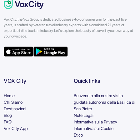
Vox City, the Vox Group's dedicated business-to-consumer arm for the past five
years, is staffed by veteran travel industry experts with a combined 21 years of
expertise in the tourism industry. Let's explore the beauty of travel in your own way at
your own pace.
VOX City
Quick links
Home
Benvenuto alla nostra visita
Chi Siamo
guidata autonoma della Basilica di
Destinazioni
San Pietro
Blog
Note Legali
FAQ
Informativa sulla Privacy
Vox City App
Informativa sui Cookie
Etico