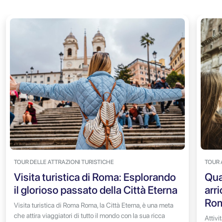
TOUR DELLE ATTRAZIONI TURISTICHE
TOUR
Visita turistica di Roma: Esplorando
Qua
il glorioso passato della Città Eterna
arri
Ro
Visita turistica di Roma Roma, la Città Eterna, è una meta
che attira viaggiatori di tutto il mondo con la sua ricca
Attivi