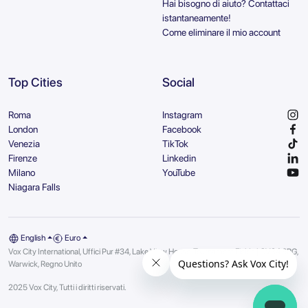
Hai bisogno di aiuto? Contattaci
istantaneamente!
Come eliminare il mio account
Top Cities
Social
Roma
Instagram
London
Facebook
Venezia
TikTok
Firenze
Linkedin
Milano
YouTube
Niagara Falls
English
Euro
Vox City International, Uffici Pur #34, Lake View House, Tournament Fields | CV34 6RG,
Warwick, Regno Unito
2025 Vox City, Tutti i diritti riservati.