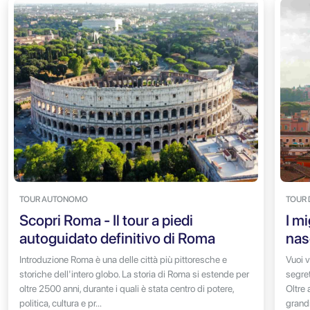
TOUR AUTONOMO
TOUR 
Scopri Roma - Il tour a piedi
I m
autoguidato definitivo di Roma
nas
Introduzione Roma è una delle città più pittoresche e
Vuoi 
storiche dell'intero globo. La storia di Roma si estende per
segret
oltre 2500 anni, durante i quali è stata centro di potere,
Oltre 
politica, cultura e pr...
grandi