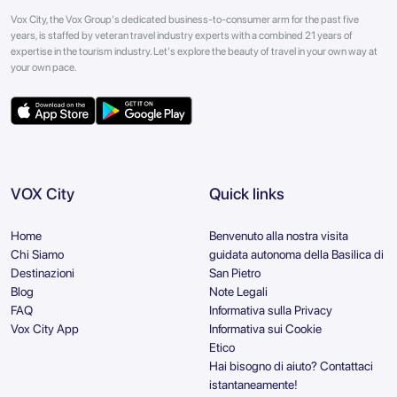
Vox City, the Vox Group's dedicated business-to-consumer arm for the past five
years, is staffed by veteran travel industry experts with a combined 21 years of
expertise in the tourism industry. Let's explore the beauty of travel in your own way at
your own pace.
VOX City
Quick links
Home
Benvenuto alla nostra visita
Chi Siamo
guidata autonoma della Basilica di
Destinazioni
San Pietro
Blog
Note Legali
FAQ
Informativa sulla Privacy
Vox City App
Informativa sui Cookie
Etico
Hai bisogno di aiuto? Contattaci
istantaneamente!