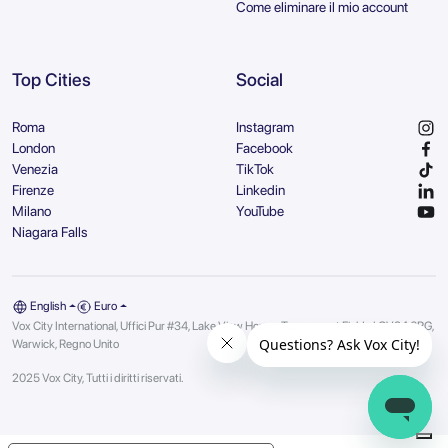
Come eliminare il mio account
Top Cities
Social
Roma
Instagram
London
Facebook
Venezia
TikTok
Firenze
Linkedin
Milano
YouTube
Niagara Falls
English
Euro
Vox City International, Uffici Pur #34, Lake View House, Tournament Fields | CV34 6RG,
Warwick, Regno Unito
2025 Vox City, Tutti i diritti riservati.