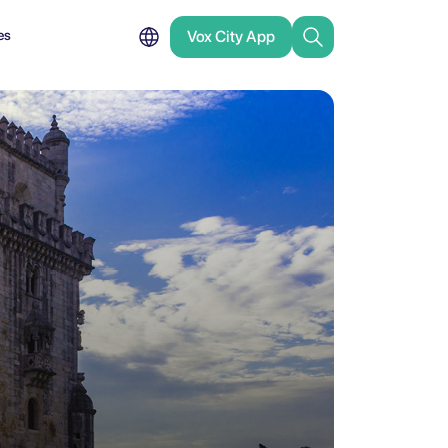
es
Vox City App