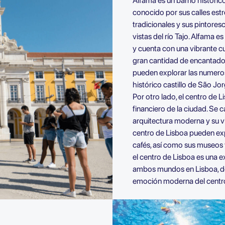
Alfama es un barrio históric
conocido por sus calles estr
tradicionales y sus pintore
vistas del río Tajo. Alfama e
y cuenta con una vibrante c
gran cantidad de encantadore
pueden explorar las numerosa
histórico castillo de São Jo
Por otro lado, el centro de L
financiero de la ciudad. Se 
arquitectura moderna y su vi
centro de Lisboa pueden exp
cafés, así como sus museos y
el centro de Lisboa es una 
ambos mundos en Lisboa, de
emoción moderna del centro