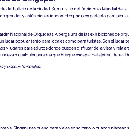
a del bullicio de la ciudad. Son un sitio del Patrimonio Mundial de l
on grandes y están bien cuidados. El espacio es perfecto para picnics
 Jardín Nacional de Orquídeas. Alberga una de las exhibiciones de or
un lugar popular tanto para locales como para turistas. Son el lugar p
os y lugares para adultos donde pueden disfrutar de la vista y relaja
turaleza o cualquier persona que busque escapar del ajetreo de la vida
a y paseos tranquilos.
untan si
Singapur es bueno para viajes en solitario
, o cuando planean s