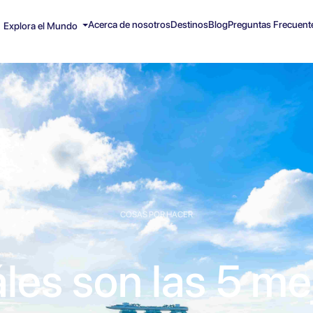
Acerca de nosotros
Destinos
Blog
Preguntas Frecuent
Explora el Mundo
COSAS POR HACER
les son las 5 me