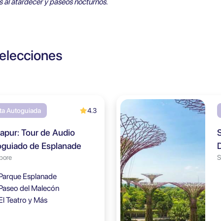
os al atardecer y paseos nocturnos.
elecciones
4.3
ita Autoguiada
apur: Tour de Audio
guiado de Esplanade
pore
S
Parque Esplanade
Paseo del Malecón
El Teatro y Más