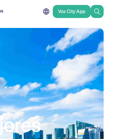
es
Vox City App
jores