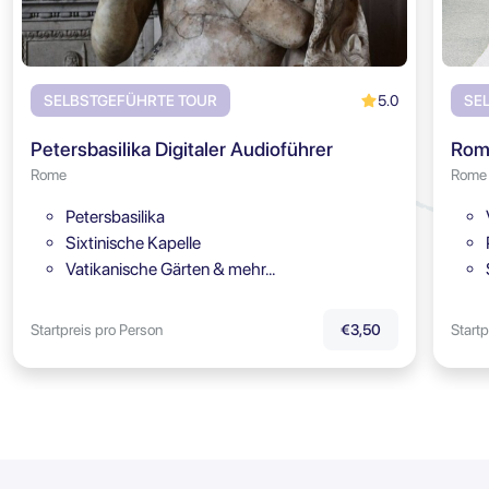
5.0
SELBSTGEFÜHRTE TOUR
SE
Petersbasilika Digitaler Audioführer
Rome
Rome
Petersbasilika
Sixtinische Kapelle
Vatikanische Gärten & mehr…
Startpreis pro Person
Startp
€3,50