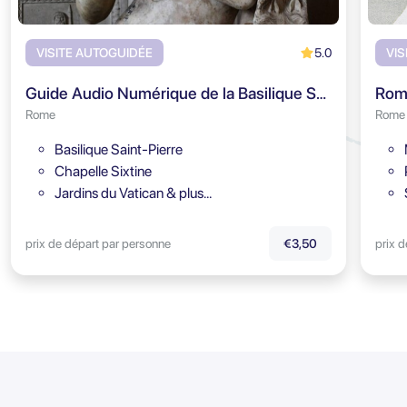
5.0
VISITE AUTOGUIDÉE
VIS
Guide Audio Numérique de la Basilique Saint-Pierre
Rome
Rome
Basilique Saint-Pierre
Chapelle Sixtine
Jardins du Vatican & plus…
prix de départ par personne
prix 
€3,50