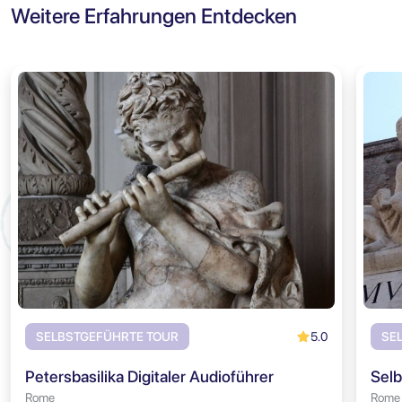
Weitere Erfahrungen Entdecken
5.0
SELBSTGEFÜHRTE TOUR
SE
Petersbasilika Digitaler Audioführer
Rome
Rome