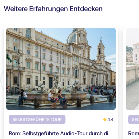
Weitere Erfahrungen Entdecken
4.4
SELBSTGEFÜHRTE TOUR
SE
Rom: Selbstgeführte Audio-Tour durch die Piazza Navona