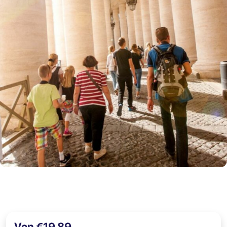
Von €19,89