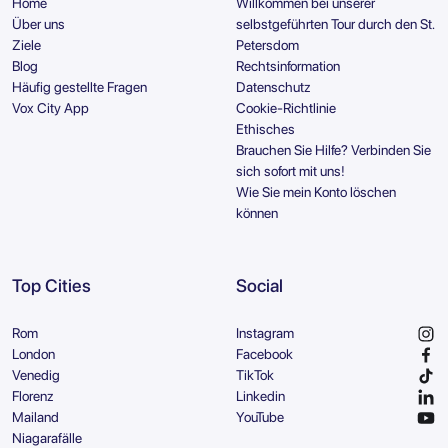
Home
Willkommen bei unserer
Über uns
selbstgeführten Tour durch den St.
Ziele
Petersdom
Blog
Rechtsinformation
Häufig gestellte Fragen
Datenschutz
Vox City App
Cookie-Richtlinie
Ethisches
Brauchen Sie Hilfe? Verbinden Sie
sich sofort mit uns!
Wie Sie mein Konto löschen
können
Top Cities
Social
Rom
Instagram
London
Facebook
Venedig
TikTok
Florenz
Linkedin
Mailand
YouTube
Niagarafälle