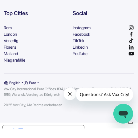
Top Cities
Social
Rom
Instagram
London
Facebook
Venedig
TikTok
Florenz
Linkedin
Mailand
YouTube
Niagarafälle
English
Euro
Vox City International, Pure Offices #34, Lake View House, Tournament Fields | CV34
6RG, Warwick, Vereinigtes Königreich
2025 Vox City, Alle Rechte vorbehalten.
Your Privacy Choices