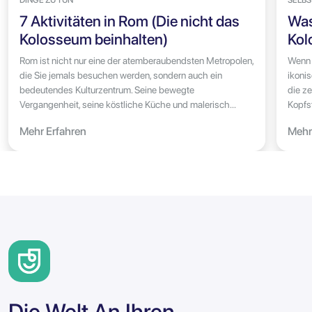
7 Aktivitäten in Rom (Die nicht das
Was
Kolosseum beinhalten)
Kol
Rom ist nicht nur eine der atemberaubendsten Metropolen,
Wenn 
die Sie jemals besuchen werden, sondern auch ein
ikonis
bedeutendes Kulturzentrum. Seine bewegte
die z
Vergangenheit, seine köstliche Küche und malerisch...
Kopfst
Mehr Erfahren
Mehr
Die Welt An Ihren