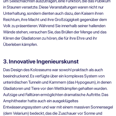
um Seeschlachten auszutragen, eine Funktion, die das Publikum
in Staunen versetzte. Diese Veranstaltungen waren nicht nur
Unterhaltung, sondern dienten auch dazu, den Kaisern ihren
Reichtum, ihre Macht und ihre Großzügigkeit gegenüber dem
Volk zu präsentieren. Während Sie innerhalb seiner hallenden
Wände stehen, versuchen Sie, das Brüllen der Menge und das
Klirren der Gladiatoren zu hören, die für ihre Ehre und ihr
Überleben kämpfen.
3. Innovative Ingenieurskunst
Das Design des Kolosseums war sowohl praktisch als auch
beeindruckend. Es verfügte über ein komplexes System von
unterirdischen Tunneln und Kammern (das Hypogeum), in denen
Gladiatoren und Tiere vor den Wettkämpfen gehalten wurden.
Aufzüge und Falltüren ermöglichten dramatische Auftritte. Das
Amphitheater hatte auch ein ausgeklügeltes
Entwässerungssystem und war mit einem massiven Sonnensegel
(dem Velarium) bedeckt, das die Zuschauer vor Sonne und