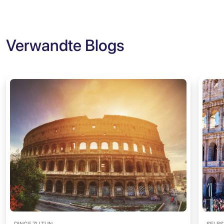
Verwandte Blogs
DINGE ZU TUN
SELBS