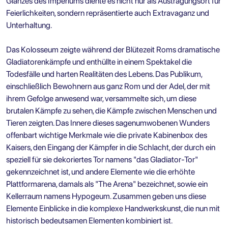
Glanzes des Imperiums diente es nicht nur als Austragungsort für
Feierlichkeiten, sondern repräsentierte auch Extravaganz und
Unterhaltung.
Das Kolosseum zeigte während der Blütezeit Roms dramatische
Gladiatorenkämpfe und enthüllte in einem Spektakel die
Todesfälle und harten Realitäten des Lebens. Das Publikum,
einschließlich Bewohnern aus ganz Rom und der Adel, der mit
ihrem Gefolge anwesend war, versammelte sich, um diese
brutalen Kämpfe zu sehen, die Kämpfe zwischen Menschen und
Tieren zeigten. Das Innere dieses sagenumwobenen Wunders
offenbart wichtige Merkmale wie die private Kabinenbox des
Kaisers, den Eingang der Kämpfer in die Schlacht, der durch ein
speziell für sie dekoriertes Tor namens "das Gladiator-Tor"
gekennzeichnet ist, und andere Elemente wie die erhöhte
Plattformarena, damals als "The Arena" bezeichnet, sowie ein
Kellerraum namens Hypogeum. Zusammen geben uns diese
Elemente Einblicke in die komplexe Handwerkskunst, die nun mit
historisch bedeutsamen Elementen kombiniert ist.