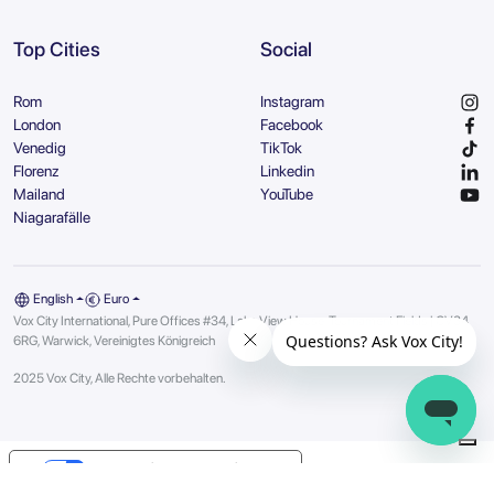
Top Cities
Social
Rom
Instagram
London
Facebook
Venedig
TikTok
Florenz
Linkedin
Mailand
YouTube
Niagarafälle
English
Euro
Vox City International, Pure Offices #34, Lake View House, Tournament Fields | CV34
6RG, Warwick, Vereinigtes Königreich
2025 Vox City, Alle Rechte vorbehalten.
Your Privacy Choices