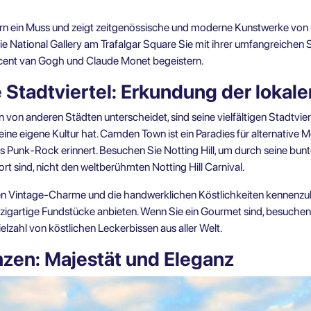
dern ein Muss und zeigt zeitgenössische und moderne Kunstwerke von
die
National Gallery
am Trafalgar Square Sie mit ihrer umfangreiche
ncent van Gogh und Claude Monet begeistern.
e Stadtviertel: Erkundung der lokale
n von anderen Städten unterscheidet, sind seine vielfältigen Stadtvie
ne eigene Kultur hat. Camden Town ist ein Paradies für alternative
es Punk-Rock erinnert. Besuchen Sie Notting Hill, um durch seine bun
rt sind, nicht den weltberühmten Notting Hill Carnival.
n Vintage-Charme und die handwerklichen Köstlichkeiten kennenzul
zigartige Fundstücke anbieten. Wenn Sie ein Gourmet sind, besuchen
ielzahl von köstlichen Leckerbissen aus aller Welt.
nzen: Majestät und Eleganz