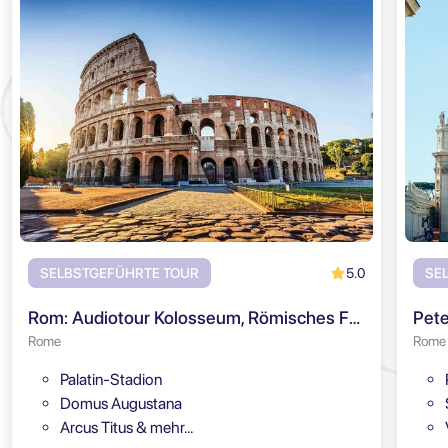
5.0
SELBSTGEFÜHRTE TOUR
SE
Rom: Audiotour Kolosseum, Römisches Forum & Palatin
Pete
Rome
Rome
Palatin-Stadion
Domus Augustana
Arcus Titus & mehr…