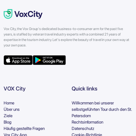
Vox City, the Vox Group's dedicated business-to-consumer arm for the past five
years, is staffed by veteran travel industry experts with a combined 21 years of
expertise in the tourism industry. Let's explore the beauty of travel in your own way at
your own pace.
VOX City
Quick links
Home
Willkommen bei unserer
Über uns
selbstgeführten Tour durch den St.
Ziele
Petersdom
Blog
Rechtsinformation
Häufig gestellte Fragen
Datenschutz
Vox City App
Cookie-Richtlinie