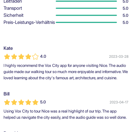
Leitfaden
5.0
Transport
5.0
Sicherheit
5.0
Preis-Leistungs-Verhältnis
5.0
Kate
4.0
2023-03-28
I highly recommend the Vox City app for anyone visiting Nice. The audio
guide made our walking tour so much more enjoyable and informative. We
loved learning about the city's famous art, architecture, and cuisine.
Bill
5.0
2023-04-17
Using Vox City to tour Nice was a real highlight of our trip. The app
helped us navigate the city easily, and the audio guide was so well done.