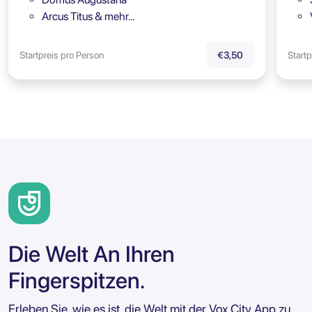
Arcus Titus & mehr…
Startpreis pro Person
Startp
€3,50
Die Welt An Ihren
Fingerspitzen.
Erleben Sie, wie es ist, die Welt mit der Vox City App zu