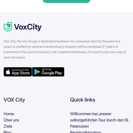
Vox City, the Vox Group's dedicated business-to-consumer arm for the past five
years, is staffed by veteran travel industry experts with a combined 21 years of
expertise in the tourism industry. Let's explore the beauty of travel in your own way at
your own pace.
VOX City
Quick links
Home
Willkommen bei unserer
Über uns
selbstgeführten Tour durch den St.
Ziele
Petersdom
Blog
Rechtsinformation