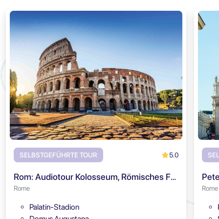
5.0
SELBSTGEFÜHRTE TOUR
SE
Rom: Audiotour Kolosseum, Römisches Forum & Palatin
Pete
Rome
Rome
Palatin-Stadion
Domus Augustana