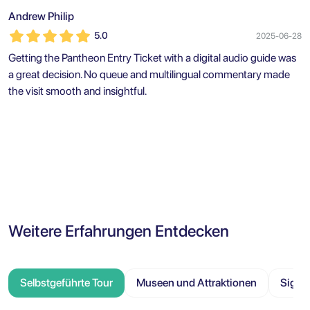
Andrew Philip
5.0
2025-06-28
Getting the Pantheon Entry Ticket with a digital audio guide was
a great decision. No queue and multilingual commentary made
the visit smooth and insightful.
Weitere Erfahrungen Entdecken
Selbstgeführte Tour
Museen und Attraktionen
Sight