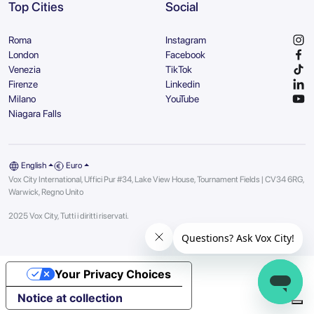
Top Cities
Social
Roma
Instagram
London
Facebook
Venezia
TikTok
Firenze
Linkedin
Milano
YouTube
Niagara Falls
English
Euro
Vox City International, Uffici Pur #34, Lake View House, Tournament Fields | CV34 6RG,
Warwick, Regno Unito
2025 Vox City, Tutti i diritti riservati.
Your Privacy Choices
Notice at collection