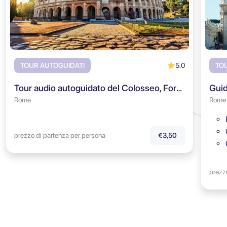
5.0
TOUR AUTOGUIDATI
TO
Tour audio autoguidato del Colosseo, Foro Romano & Colle Palatino
Rome
Rome
prezzo di partenza per persona
€3,50
prezz