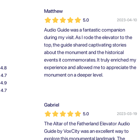
Matthew
5.0
2023-04-10
Audio Guide was a fantastic companion
during my visit. As I rode the elevator to the
top, the guide shared captivating stories
about the monument and the historical
events it commemorates. It truly enriched my
experience and allowed me to appreciate the
4.8
monument on a deeper level.
4.7
4.9
4.7
Gabriel
5.0
2023-03-19
The Altar of the Fatherland Elevator Audio
Guide by VoxCity was an excellent way to
explore this monumental landmark. The