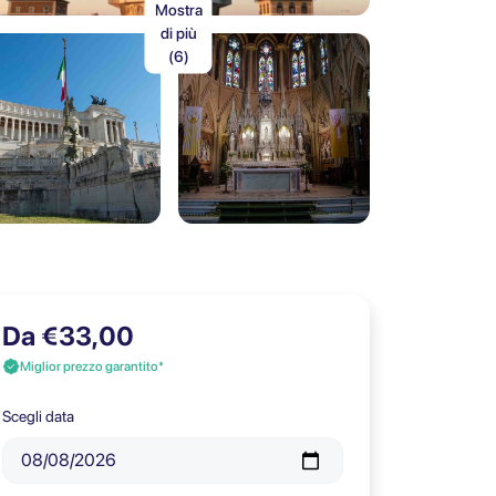
Mostra
di più
(6)
Da €33,00
Miglior prezzo garantito*
Scegli data