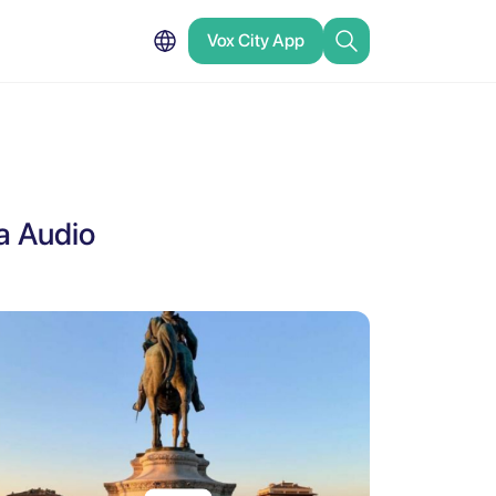
Vox City App
da Audio