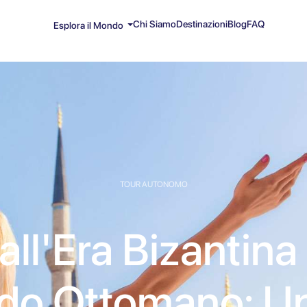
Chi Siamo
Destinazioni
Blog
FAQ
Esplora il Mondo
TOUR AUTONOMO
all'Era Bizantina 
odo Ottomano: Un