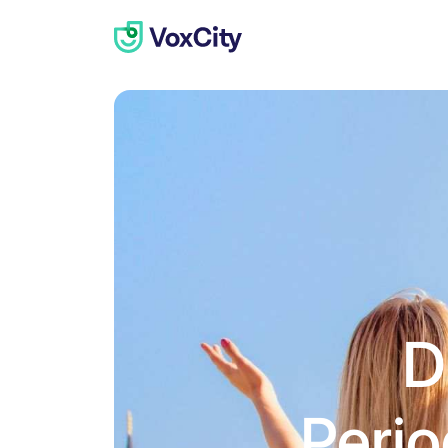
D
Peri