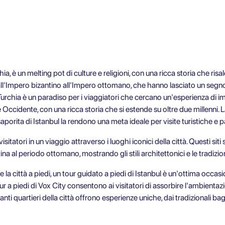
ia, è un melting pot di culture e religioni, con una ricca storia che risale
dall'Impero bizantino all'Impero ottomano, che hanno lasciato un segno 
Turchia è un paradiso per i viaggiatori che cercano un'esperienza di im
 Occidente, con una ricca storia che si estende su oltre due millenni. L
saporita di Istanbul la rendono una meta ideale per visite turistiche e 
visitatori in un viaggio attraverso i luoghi iconici della città. Questi sit
ina al periodo ottomano, mostrando gli stili architettonici e le tradizioni
la città a piedi, un tour guidato a piedi di Istanbul è un'ottima occasi
ur a piedi di Vox City consentono ai visitatori di assorbire l'ambientazi
ranti quartieri della città offrono esperienze uniche, dai tradizionali bag