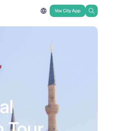
Vox City App
al
 Tour