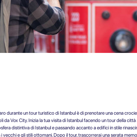
o durante un tour turistico di Istanbul è di prenotare una cena crocier
i da Vox City. Inizia la tua visita di Istanbul facendo un tour della città
osfera distintiva di Istanbul e passando accanto a edifici in stile rina
cchi e gli stili ottomani. Dopo il tour, trascorrerai una serata memorab