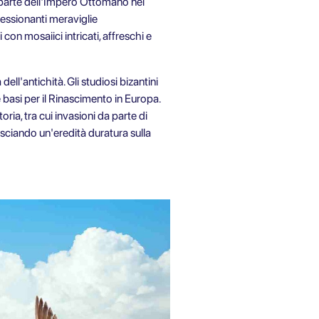
a parte dell'Impero Ottomano nel
pressionanti meraviglie
on mosaiici intricati, affreschi e
ll'antichità. Gli studiosi bizantini
basi per il Rinascimento in Europa.
oria, tra cui invasioni da parte di
lasciando un'eredità duratura sulla