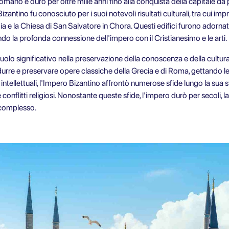
mano e durò per oltre mille anni fino alla conquista della capitale d
zantino fu conosciuto per i suoi notevoli risultati culturali, tra cui im
 e la Chiesa di San Salvatore in Chora. Questi edifici furono adornati c
ttendo la profonda connessione dell'impero con il Cristianesimo e le arti.
lo significativo nella preservazione della conoscenza e della cultura de
rre e preservare opere classiche della Grecia e di Roma, gettando le 
d intellettuali, l'Impero Bizantino affrontò numerose sfide lungo la sua st
 conflitti religiosi. Nonostante queste sfide, l'impero durò per secoli, 
 complesso.