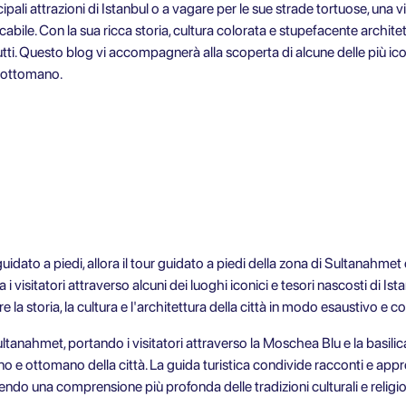
ncipali attrazioni di Istanbul o a vagare per le sue strade tortuose, una v
bile. Con la sua ricca storia, cultura colorata e stupefacente archite
tti. Questo blog vi accompagnerà alla scoperta di alcune delle più ic
o ottomano.
idato a piedi, allora il
tour guidato a piedi della zona di Sultanahmet
i visitatori attraverso alcuni dei luoghi iconici e tesori nascosti di Ist
 la storia, la cultura e l'architettura della città in modo esaustivo e c
Sultanahmet, portando i visitatori attraverso la Moschea Blu e la basil
o e ottomano della città. La guida turistica condivide racconti e appro
endo una comprensione più profonda delle tradizioni culturali e religio