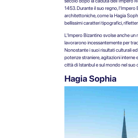
secolo dopo la caduta dell'Impero Ro
1453. Durante il suo regno, l'Impero Bi
architettoniche, come la Hagia Sophia
bellissimi caratteri tipografici, rifle
L'Impero Bizantino svolse anche un ruo
lavorarono incessantemente per tradu
Nonostante i suoi risultati culturali e
potenze straniere, agitazioni interne e
città di Istanbul e sul mondo nel suo
Hagia Sophia