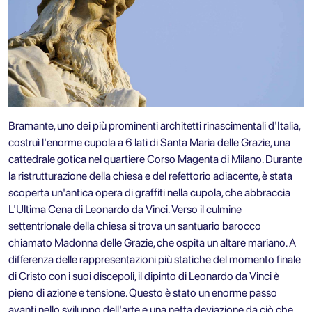
Bramante, uno dei più prominenti architetti rinascimentali d'Italia,
costruì l'enorme cupola a 6 lati di Santa Maria delle Grazie, una
cattedrale gotica nel quartiere Corso Magenta di Milano. Durante
la ristrutturazione della chiesa e del refettorio adiacente, è stata
scoperta un'antica opera di graffiti nella cupola, che abbraccia
L'Ultima Cena di Leonardo da Vinci. Verso il culmine
settentrionale della chiesa si trova un santuario barocco
chiamato Madonna delle Grazie, che ospita un altare mariano. A
differenza delle rappresentazioni più statiche del momento finale
di Cristo con i suoi discepoli, il dipinto di Leonardo da Vinci è
pieno di azione e tensione. Questo è stato un enorme passo
avanti nello sviluppo dell'arte e una netta deviazione da ciò che