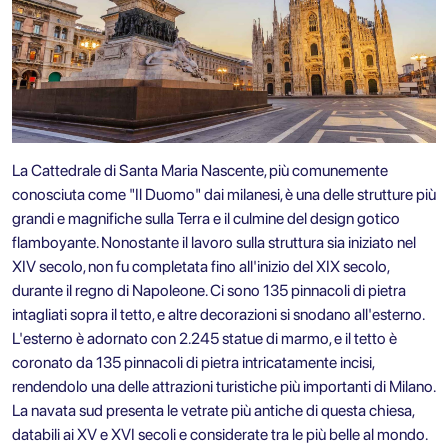
La Cattedrale di Santa Maria Nascente, più comunemente
conosciuta come "Il Duomo" dai milanesi, è una delle strutture più
grandi e magnifiche sulla Terra e il culmine del design gotico
flamboyante. Nonostante il lavoro sulla struttura sia iniziato nel
XIV secolo, non fu completata fino all'inizio del XIX secolo,
durante il regno di Napoleone. Ci sono 135 pinnacoli di pietra
intagliati sopra il tetto, e altre decorazioni si snodano all'esterno.
L'esterno è adornato con 2.245 statue di marmo, e il tetto è
coronato da 135 pinnacoli di pietra intricatamente incisi,
rendendolo una delle attrazioni turistiche più importanti di Milano.
La navata sud presenta le vetrate più antiche di questa chiesa,
databili ai XV e XVI secoli e considerate tra le più belle al mondo.