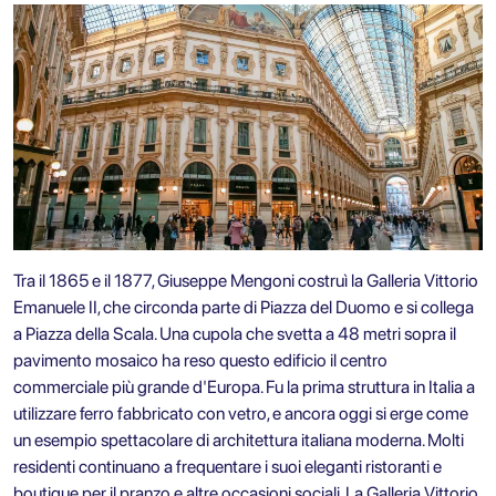
Tra il 1865 e il 1877, Giuseppe Mengoni costruì la Galleria Vittorio
Emanuele II, che circonda parte di Piazza del Duomo e si collega
a Piazza della Scala. Una cupola che svetta a 48 metri sopra il
pavimento mosaico ha reso questo edificio il centro
commerciale più grande d'Europa. Fu la prima struttura in Italia a
utilizzare ferro fabbricato con vetro, e ancora oggi si erge come
un esempio spettacolare di architettura italiana moderna. Molti
residenti continuano a frequentare i suoi eleganti ristoranti e
boutique per il pranzo e altre occasioni sociali. La Galleria Vittorio