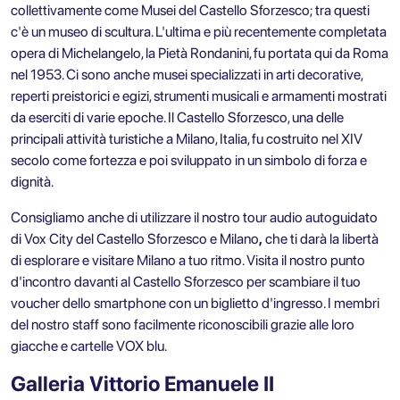
collettivamente come Musei del Castello Sforzesco; tra questi
c'è un museo di scultura. L'ultima e più recentemente completata
opera di Michelangelo, la Pietà Rondanini, fu portata qui da Roma
nel 1953. Ci sono anche musei specializzati in arti decorative,
reperti preistorici e egizi, strumenti musicali e armamenti mostrati
da eserciti di varie epoche. Il Castello Sforzesco, una delle
principali attività turistiche a Milano, Italia, fu costruito nel XIV
secolo come fortezza e poi sviluppato in un simbolo di forza e
dignità.
Consigliamo anche di utilizzare il nostro
tour audio autoguidato
di Vox City del Castello Sforzesco
e
Milano
,
che ti darà la libertà
di esplorare e visitare Milano a tuo ritmo. Visita il nostro punto
d'incontro davanti al
Castello Sforzesco
per scambiare il tuo
voucher dello smartphone con un biglietto d'ingresso. I membri
del nostro staff sono facilmente riconoscibili grazie alle loro
giacche e cartelle VOX blu.
Galleria Vittorio Emanuele II