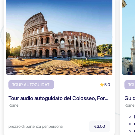
5.0
TOUR AUTOGUIDATI
TO
Tour audio autoguidato del Colosseo, Foro Romano & Colle Palatino
Rome
Rome
prezzo di partenza per persona
€3,50