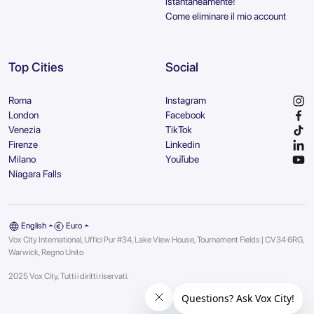
istantaneamente!
Come eliminare il mio account
Top Cities
Social
Roma
Instagram
London
Facebook
Venezia
TikTok
Firenze
Linkedin
Milano
YouTube
Niagara Falls
English
Euro
Vox City International, Uffici Pur #34, Lake View House, Tournament Fields | CV34 6RG,
Warwick, Regno Unito
2025 Vox City, Tutti i diritti riservati.