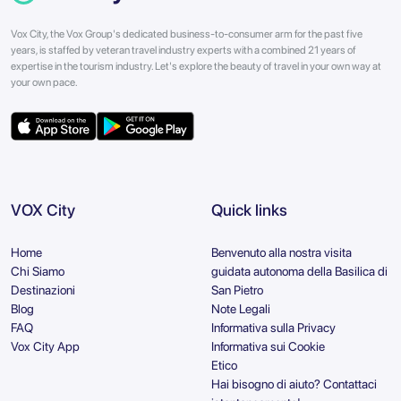
Vox City, the Vox Group's dedicated business-to-consumer arm for the past five
years, is staffed by veteran travel industry experts with a combined 21 years of
expertise in the tourism industry. Let's explore the beauty of travel in your own way at
your own pace.
VOX City
Quick links
Home
Benvenuto alla nostra visita
Chi Siamo
guidata autonoma della Basilica di
Destinazioni
San Pietro
Blog
Note Legali
FAQ
Informativa sulla Privacy
Vox City App
Informativa sui Cookie
Etico
Hai bisogno di aiuto? Contattaci