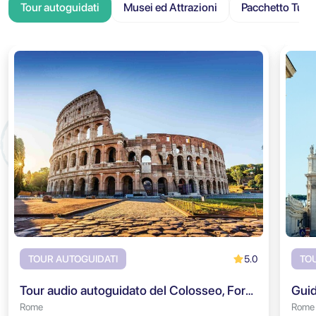
Tour autoguidati
Musei ed Attrazioni
Pacchetto Turis
5.0
TOUR AUTOGUIDATI
TO
Tour audio autoguidato del Colosseo, Foro Romano & Colle Palatino
Rome
Rome