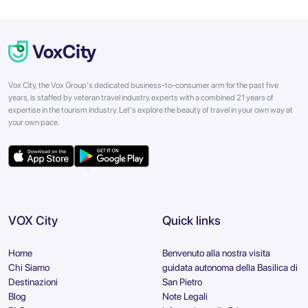
Vox City, the Vox Group's dedicated business-to-consumer arm for the past five
years, is staffed by veteran travel industry experts with a combined 21 years of
expertise in the tourism industry. Let's explore the beauty of travel in your own way at
your own pace.
VOX City
Quick links
Home
Benvenuto alla nostra visita
Chi Siamo
guidata autonoma della Basilica di
Destinazioni
San Pietro
Blog
Note Legali