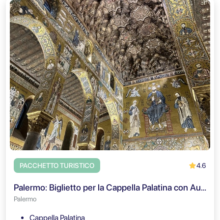
4.6
PACCHETTO TURISTICO
Palermo: Biglietto per la Cappella Palatina con Audioguida
Palermo
Cappella Palatina