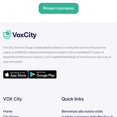
Rimani connesso
Vox City, the Vox Group's dedicated business-to-consumer arm for the past five
years, is staffed by veteran travel industry experts with a combined 21 years of
expertise in the tourism industry. Let's explore the beauty of travel in your own way at
your own pace.
VOX City
Quick links
Home
Benvenuto alla nostra visita
Chi Siamo
guidata autonoma della Basilica di