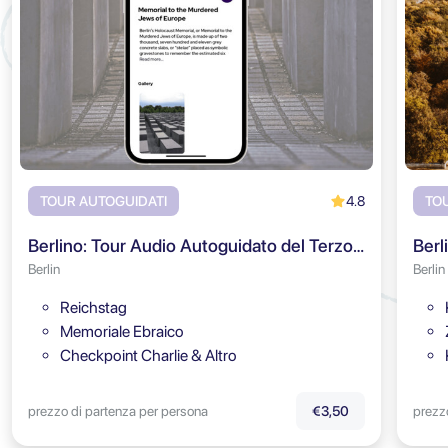
4.8
TOUR AUTOGUIDATI
TO
Berlino: Tour Audio Autoguidato del Terzo Reich
Berlin
Berlin
Reichstag
Memoriale Ebraico
Checkpoint Charlie & Altro
prezzo di partenza per persona
prezz
€3,50