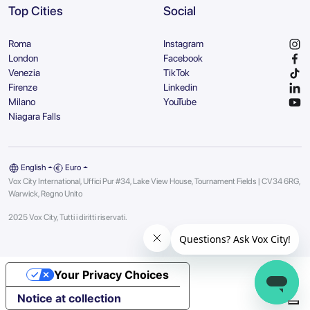
Top Cities
Social
Roma
Instagram
London
Facebook
Venezia
TikTok
Firenze
Linkedin
Milano
YouTube
Niagara Falls
English
Euro
Vox City International, Uffici Pur #34, Lake View House, Tournament Fields | CV34 6RG,
Warwick, Regno Unito
2025 Vox City, Tutti i diritti riservati.
Your Privacy Choices
Notice at collection