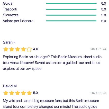
Guida
5.0
Trasporti
5.0
Sicurezza
5.0
Valore per il denaro
5.0
Sarah F
4.0
2024-01-24
Exploring Berlin on a budget? This Berlin Museum Island audio
tour was a lifesaver! Saved us tons on a guided tour and let us
explore at our own pace
David M
5.0
2024-01-23
My wife and I aren't big museum fans, but this Berlin museum
island tour completely changed our minds! The audio guide