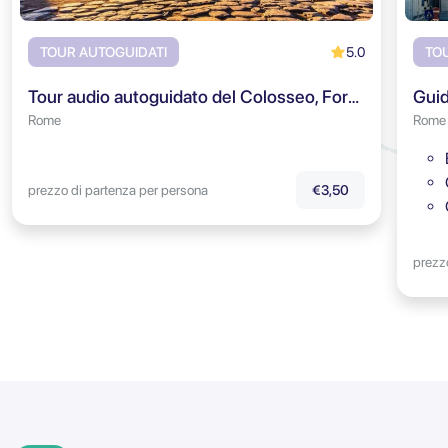
5.0
TOUR AUTOGUIDATI
TO
Tour audio autoguidato del Colosseo, Foro Romano & Colle Palatino
Rome
Rome
prezzo di partenza per persona
€3,50
prezz